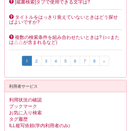
[蔵書検索]タブで使用できる文字は?
タイトルをはっきり覚えていないときはどう探せ
ばよいですか?
複数の検索条件を組み合わせたいときは? (○○また
は△△が含まれるなど)
1
2
3
4
5
6
7
8
»
利用者サービス
利用状況の確認
ブックマーク
お気に入り検索
タグ履歴
ILL複写依頼(学内利用者のみ)