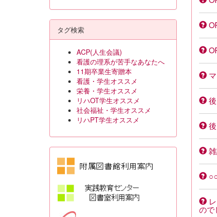
O
タグ検索
O
ACP(人生会議)
看護の理系が苦手なあなたへ
11期卒業生寄贈本
マ
看護・学生オススメ
栄養・学生オススメ
後
リハOT学生オススメ
社会福祉・学生オススメ
リハPT学生オススメ
後
雑
○
レ
ので